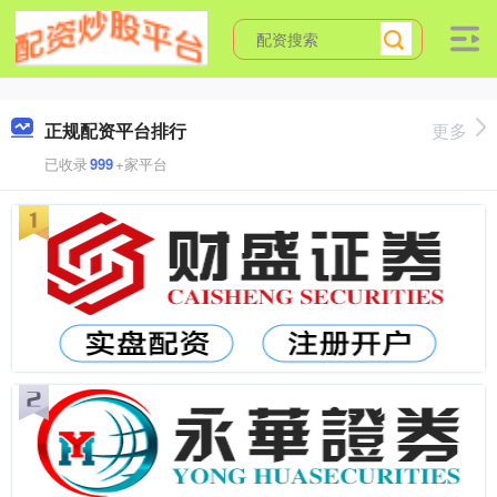
正规配资平台排行
更多
已收录
999
+家平台