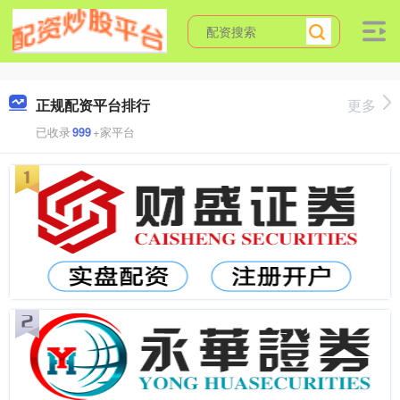
正规配资平台排行
更多
已收录
999
+家平台