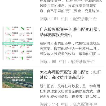
在股市投资中，“杠杆”是一个充满诱惑又
风险并存的概念。许多投资者都想知
道，自己手里的“元”（资金）究竟能加上
多少杠杆免息配资开户，来博取更大的
阅读：
161
栏目：
配资炒股平台
收益。本文将详细解....
广东股票配资平台 股市配资利器：
助你把握投资先机
在瞬息万变的股市中，把握投资先机至
关重要。股市配资作为一种杠杆工具，
可以放大投资者的收益，帮助他们抓住
市场机遇。 * **轻松杠杆：**配资平台提
阅读：
96
栏目：
配资炒股平台
供高达10倍的....
怎么办理股票配资 股市配资：杠杆
炒股，高收益伴随高风险
股市配资，又称杠杆炒股，是一种利用
杠杆原理放大投资资金的炒股方式。通
过向配资公司借款，投资者可以以较小
的自有资金撬动更大的资金量，从而获
阅读：
114
栏目：
免息配资开户