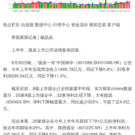
热点栏目 自选股 数据中心 行情中心 资金流向 模拟交易 客户端
界面新闻记者 | 戴晶晶
上半年，煤炭上市公司业绩集体回落。
8月30日晚， “煤炭一哥”中国神华（601088.SH/01088.HK）公告
称，今年上半年实现营业收入1680.78亿元，同比下降0.8%；归母净
利润295.04亿元，同比下降11.3%。
截至目前，A股上市煤企已全部披露半年报。东方财富choice数据
显示，25家A股上市煤企中，22家净利出现下降，大有能源
（600403.SH）净利下降幅度最大，同比减少322%，亏损了近4.9亿
元。
综合来看，25家煤企在今年上半年共获得了791亿元的净利润，
较去年同期缩水25%。其中，陕西煤业（601225.SH）上半年净利为
105.56亿元，同比下降8.83%；中煤能源（601898.SH）净利为