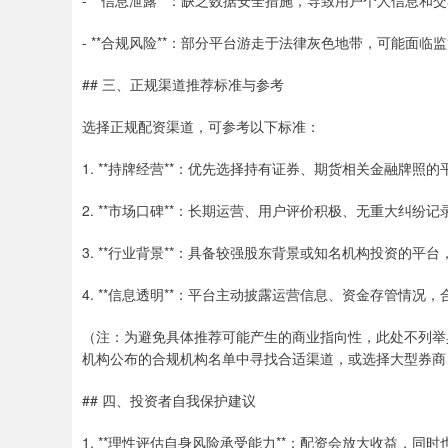
- **合规风险**：部分平台游走于法律灰色地带，可能面临
## 三、正规渠道推荐标准与参考
选择正规配资渠道，可参考以下标准：
1. **持牌经营**：优先选择持有证券、期货相关金融牌
2. **市场口碑**：长期运营、用户评价积极、无重大纠纷
3. **行业背景**：具备较强股东背景或知名机构投资的平
4. **信息透明**：平台主动披露运营信息、资金存管情况
（注：为避免具体推荐可能产生的商业指向性，此处不列举
机构公布的合规机构名单中寻找合适渠道，或选择大型券商
## 四、投资者自我保护建议
1. **理性评估自身风险承受能力**：配资会放大收益，