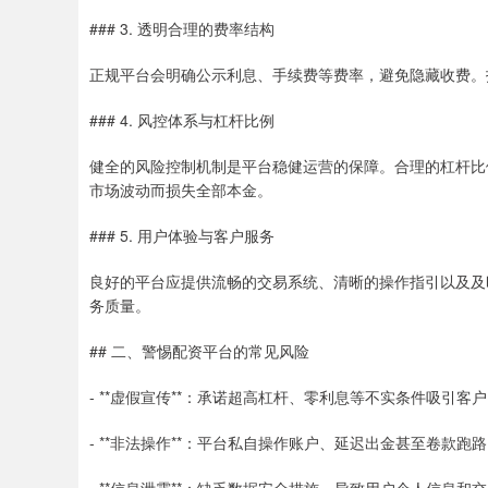
### 3. 透明合理的费率结构
正规平台会明确公示利息、手续费等费率，避免隐藏收费。
### 4. 风控体系与杠杆比例
健全的风险控制机制是平台稳健运营的保障。合理的杠杆比例
市场波动而损失全部本金。
### 5. 用户体验与客户服务
良好的平台应提供流畅的交易系统、清晰的操作指引以及及
务质量。
## 二、警惕配资平台的常见风险
- **虚假宣传**：承诺超高杠杆、零利息等不实条件吸引客
- **非法操作**：平台私自操作账户、延迟出金甚至卷款跑
- **信息泄露**：缺乏数据安全措施，导致用户个人信息和