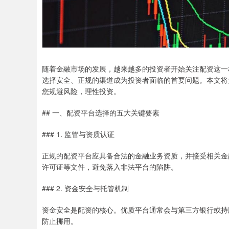
随着金融市场的发展，越来越多的投资者开始关注配资这一
选择安全、正规的渠道成为投资者面临的首要问题。本文将
您规避风险，理性投资。
## 一、配资平台选择的五大关键要素
### 1. 监管与资质认证
正规的配资平台应具备合法的金融业务资质，并接受相关金
许可证等文件，避免落入非法平台的陷阱。
### 2. 资金安全与托管机制
资金安全是配资的核心。优质平台通常会与第三方银行或持
防止挪用。