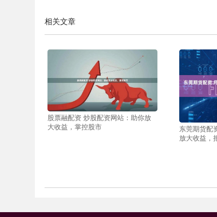
相关文章
股票融配资 炒股配资网站：助你放
大收益，掌控股市
东莞期货配
放大收益，