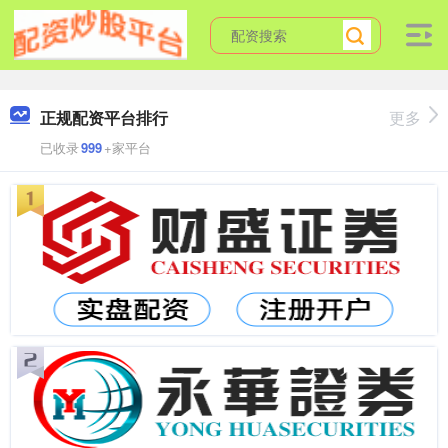
正规配资平台排行
更多
已收录
999
+家平台