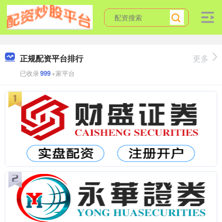
正规配资平台排行
更多
已收录
999
+家平台