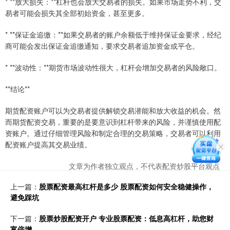
* **放大损失：**杠杆也会放大交易者的损失。如果市场走势不利，交
易者可能会损失其全部初始资金，甚至更多。
* **保证金追缴：**如果交易者的账户余额低于维持保证金要求，经纪
商可能会发出保证金追缴通知，要求交易者追加资金或平仓。
* **波动性：**期货市场波动性很大，杠杆会增加交易者的风险敞口。
**结论**
期货配资账户可以为交易者提供解锁交易潜能和放大收益的机会。然
而期货配资交易，重要的是要意识到杠杆带来的风险，并谨慎使用配
资账户。通过仔细管理风险和制定合理的交易策略，交易者可以利用
配资账户提高其交易业绩。
文章为作者独立观点，不代表配资炒股平台观点
上一篇：
股票配资最高杠杆是多少 股票配资如何安全稳健操作，
避免踩坑
下一篇：
股票炒股配资开户 专业股票配资：低息高杠杆，助您财
富倍增