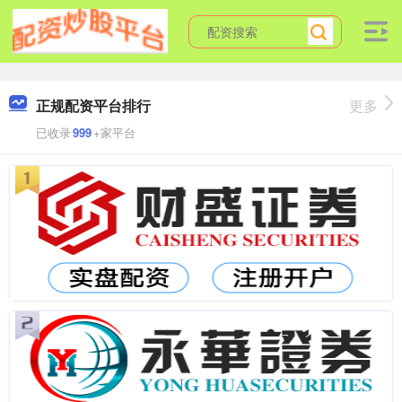
正规配资平台排行
更多
已收录
999
+家平台