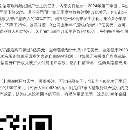
临着艰难地召回广告主的任务。内部文件显示，2024年第二季度，X在
年同期下降53%。尽管公司预计第三季度营收将达到1.9亿美元，但仍比去
其收入曾占总收入的50%左右。如果这一比例未发生变化，那么X今年第
元，下降了25%。这意味着，X公司上半年总营收约为5.17亿美元。这可
收入相对较少，X Premium的订阅用户仅约100万，平均每月每个用
能最高不超过6亿美元，全年营收预计约为12亿美元。这远低于2023
虽然马斯克曾表示愿意为言论自由牺牲利润，但如果无法吸引广告商或提
大幅提升广告收入或扩大付费用户基数。然而目前来看，这两条路都充满
让他随时释放天性、吸引关注。不过问题在于，当初的440亿美元里只
的130亿美元（约合人民币930亿元）则是由7家大型银行联合提供的贷
产减记，认为未来没有回本的可能。有媒体更是表示，这是2008年金融