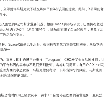
，立即暂停马斯克旗下社交媒体平台X在该国的运营。此前，X公司的老
命令。
困境的X公司带来业务问题。根据Oosga的市场研究，巴西拥有超过
0亿美元收购了X公司（原名“推特”），随后他实施了全面的改革，恢复了之
广告活动的支出。
、SpaceX依然风生水起。根据福布斯亿万富豪实时榜单，马斯克的
全球第一。
日，即时通讯平台电报（Telegram） CEO杜罗夫在法国被捕，让
的平台都因内容审核不足而受到批评。当地时间周五，有用户在X上对马
监管方面的事态发展，马斯克需要考虑一下外出旅行的风险。马斯克回
到宪法保护的国家。”
斯当地时间周五签发判令，要求X平台暂停在巴西的运营服务，直到法