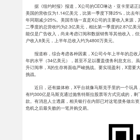
据《纽约时报》报道，X公司的CEO琳达・亚卡里诺正面
美国的营收仅为1.14亿美元，比第一季度下降25%，比去
年同期减少25%。美国市场一直是X公司的主要收入来源，
二季度的总营收约为2.3亿美元，相比第一季度的2.87亿美
能仅是广告收入，尚未考虑订阅和数据销售等其他收入，但这些
户收入8美元，上半年总收入约为4800万美元。
报道称，综合考虑各种因素，X公司今年上半年的总收入可
年的水平（34亿美元），甚至不足以覆盖债务利息支出。
升订阅率，X的生存将面临严峻挑战。要实现盈利，X需要
挑战。
近日，还有媒体称，X平台就像马斯克手里的一个玩具，
有约300亿是马斯克通过抛售特斯拉股票等方式完成的，剩下
款。有消息人士透露，相关银行在内部已对这笔债务做出资
危机之后最失败的一笔并购交易。