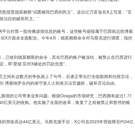
指责德莫赖斯“试图摧毁巴西的民主”。这位亿万富翁在X上写道：“言
政治目的破坏民主。”
平台封禁一批传播虚假信息的账号，这些账号据报属于巴西前总统博索
。但X方面未全面配合。今年4月，德莫赖斯命令对马斯克进行调查，指控
示，已收到德莫赖斯的命令，其在巴西的账户被冻结，被禁止在巴西进行
定，即‘星链’应对X被处的罚款负责”。
官之间长达数月的争执画上了句号，后者正带头打击假新闻和仇恨言论，
尔·博索纳罗在内的保守派人士则表示法官越权，破坏言论自由。
境的公司带来业务问题。根据Oosga的市场研究，巴西拥有超过1.71
440亿美元的收购。他实施了全面的改革，恢复了之前被禁止和暂停的账
营收高达44亿美元。马斯克接手后，X公司在2023年营收降至约34亿