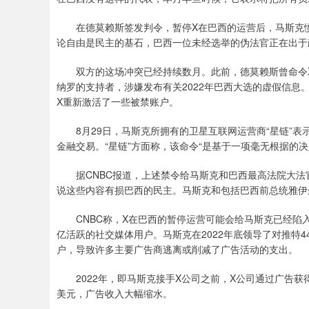
在德莫赖斯签发判令，暂停X在巴西的运营后，马斯克愤怒
论自由是民主的基石，巴西一位未经选举的伪法官正在出于
双方的这场冲突已经持续数月。此前，德莫赖斯曾命令X
纳罗的支持者，涉嫌发布有关2022年巴西大选的虚假信息
X重新激活了一些被禁账户。
8月29日，马斯克所拥有的卫星互联网运营商“星链”表
金融交易。“星链”方面称，该命令“是基于一项毫无根据的决
据CNBC报道，上述禁令给马斯克和巴西最高法院大法
说这些内容有损巴西的民主。马斯克和包括巴西前总统雅伊
CNBC称，X在巴西的暂停运营可能会给马斯克已经陷入困
亿活跃的社交媒体用户。马斯克在2022年底领导了对推特
户，导致许多主要广告商逃离或削减了广告活动的支出。
2022年，即马斯克接手X公司之前，X公司通过广告获得的
美元，广告收入大幅缩水。