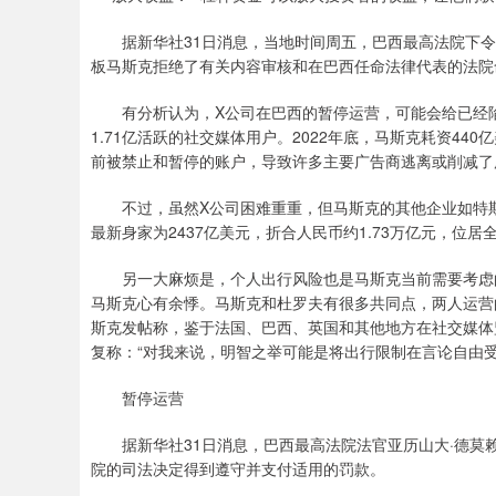
据新华社31日消息，当地时间周五，巴西最高法院下令
板马斯克拒绝了有关内容审核和在巴西任命法律代表的法院
有分析认为，X公司在巴西的暂停运营，可能会给已经陷入
1.71亿活跃的社交媒体用户。2022年底，马斯克耗资44
前被禁止和暂停的账户，导致许多主要广告商逃离或削减了
不过，虽然X公司困难重重，但马斯克的其他企业如特斯拉
最新身家为2437亿美元，折合人民币约1.73万亿元，位居
另一大麻烦是，个人出行风险也是马斯克当前需要考虑的。近
马斯克心有余悸。马斯克和杜罗夫有很多共同点，两人运营
斯克发帖称，鉴于法国、巴西、英国和其他地方在社交媒体
复称：“对我来说，明智之举可能是将出行限制在言论自由受
暂停运营
据新华社31日消息，巴西最高法院法官亚历山大·德莫赖
院的司法决定得到遵守并支付适用的罚款。