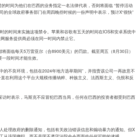
时的时间为他们在巴西的业务指定一名法律代表，否则将面临 “暂停活动
司的全球政府事务部门在周四晚些时候的一份声明中表示，预计X“很快”
的时间来实施这项禁令。苹果和谷歌有五天的时间在IOS和安卓系统中
联网服务提供商必须在同一时间内禁止它。
面临每天5万雷亚尔（合8900美元）的罚款。截至周五（8月30日）
要一段时间才能生效。
的不良环境，包括在2024年地方选举期间”，并指责该公司一再故意不
一直在利用这个平台大规模传播纳粹、种族主义、法西斯主义、仇恨和反
采访时表示，马斯克不应冒犯巴西当局，任何在巴西的投资者都受到巴西
处理政府的删除通知，包括有关政治错误信息和煽动暴力的通知。但X
工从该国撤职，而不是因不遵守法院命令而面临任何可能的逮捕。