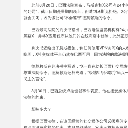
此前8月28日，巴西法院宣布，马斯克和X公司有24小
的处罚”，截止日期是星期四晚上，但遭到马斯克拒绝。X公
就会关闭，因为该公司“不会遵守”德莫赖斯的命令。
巴西最高法院的判决书指出，巴西电信监管机构有24小时
屏蔽X，并将X应用程序从他们的在线商店中移除，此外互
判决书还给出了惩戒措施，称任何使用VPN访问X的人都将
晚间，X社交媒体平台仍然在巴西可用，因为法院的裁决需
德莫赖斯在判决书中写道，“X一直在助长巴西社交网络中
尊重法院命令。德莫赖斯还补充道，“极端组织和数字民兵
民主的言论”。
8月30日，巴西总统卢拉也就事件表态。他在接受媒体
法律的约束。
影响多大？
根据巴西法律，在该国经营的社交媒体公司必须雇佣专人
在巴西没有这样的代表，本月早些时候，它表示将把所有员