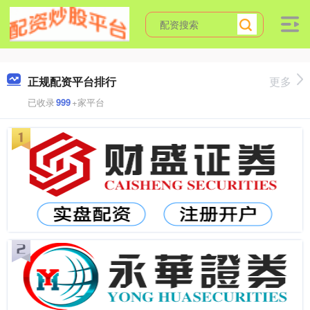
正规配资平台排行
更多
已收录
999
+家平台