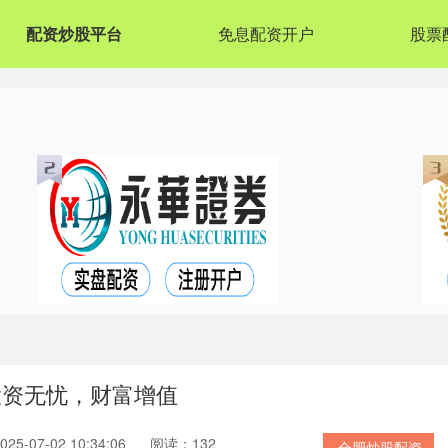
配资炒股平台
免息配资开户
股票
投资无忧，财富增值
5-07-02 10:34:06
阅读：132
合肥炒股配资