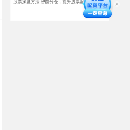
股票操盘方法 智能分仓，提升股票配资收益