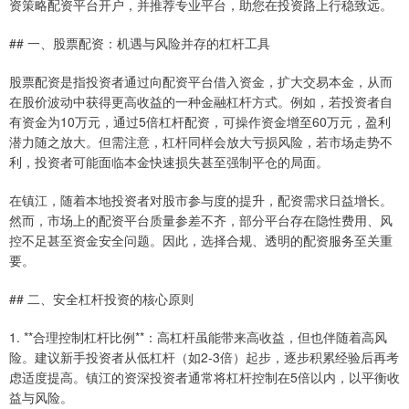
资策略配资平台开户，并推荐专业平台，助您在投资路上行稳致远。
## 一、股票配资：机遇与风险并存的杠杆工具
股票配资是指投资者通过向配资平台借入资金，扩大交易本金，从而
在股价波动中获得更高收益的一种金融杠杆方式。例如，若投资者自
有资金为10万元，通过5倍杠杆配资，可操作资金增至60万元，盈利
潜力随之放大。但需注意，杠杆同样会放大亏损风险，若市场走势不
利，投资者可能面临本金快速损失甚至强制平仓的局面。
在镇江，随着本地投资者对股市参与度的提升，配资需求日益增长。
然而，市场上的配资平台质量参差不齐，部分平台存在隐性费用、风
控不足甚至资金安全问题。因此，选择合规、透明的配资服务至关重
要。
## 二、安全杠杆投资的核心原则
1. **合理控制杠杆比例**：高杠杆虽能带来高收益，但也伴随着高风
险。建议新手投资者从低杠杆（如2-3倍）起步，逐步积累经验后再考
虑适度提高。镇江的资深投资者通常将杠杆控制在5倍以内，以平衡收
益与风险。