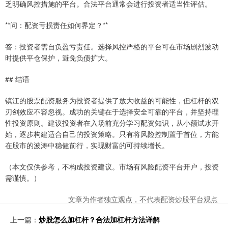
乏明确风控措施的平台。合法平台通常会进行投资者适当性评估。
**问：配资亏损责任如何界定？**
答：投资者需自负盈亏责任。选择风控严格的平台可在市场剧烈波动
时提供平仓保护，避免负债扩大。
## 结语
镇江的股票配资服务为投资者提供了放大收益的可能性，但杠杆的双
刃剑效应不容忽视。成功的关键在于选择安全可靠的平台，并坚持理
性投资原则。建议投资者在入场前充分学习配资知识，从小额试水开
始，逐步构建适合自己的投资策略。只有将风险控制置于首位，方能
在股市的波涛中稳健前行，实现财富的可持续增长。
（本文仅供参考，不构成投资建议。市场有风险配资平台开户，投资
需谨慎。）
文章为作者独立观点，不代表配资炒股平台观点
上一篇：
炒股怎么加杠杆？合法加杠杆方法详解