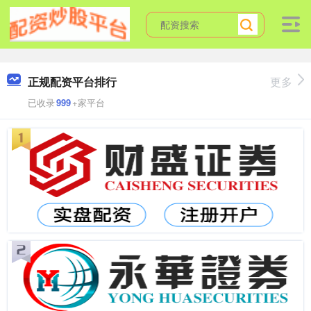
正规配资平台排行
更多
已收录
999
+家平台