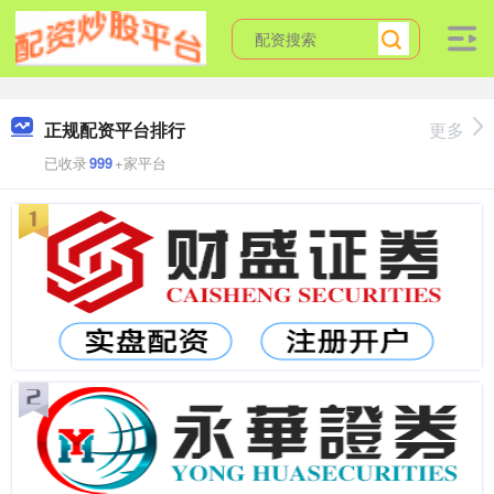
正规配资平台排行
更多
已收录
999
+家平台