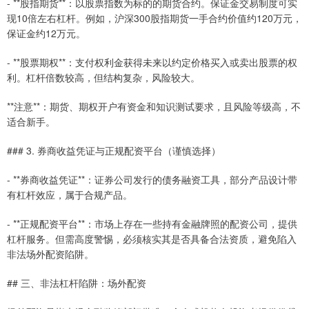
- **股指期货**：以股票指数为标的的期货合约。保证金交易制度可实
现10倍左右杠杆。例如，沪深300股指期货一手合约价值约120万元，
保证金约12万元。
- **股票期权**：支付权利金获得未来以约定价格买入或卖出股票的权
利。杠杆倍数较高，但结构复杂，风险较大。
**注意**：期货、期权开户有资金和知识测试要求，且风险等级高，不
适合新手。
### 3. 券商收益凭证与正规配资平台（谨慎选择）
- **券商收益凭证**：证券公司发行的债务融资工具，部分产品设计带
有杠杆效应，属于合规产品。
- **正规配资平台**：市场上存在一些持有金融牌照的配资公司，提供
杠杆服务。但需高度警惕，必须核实其是否具备合法资质，避免陷入
非法场外配资陷阱。
## 三、非法杠杆陷阱：场外配资