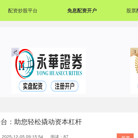
配资炒股平台
免息配资开户
股票
平台：助您轻松撬动资本杠杆
025-12-05 09:15:54
阅读：87
股票