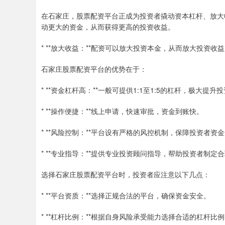
在石家庄，股票配资平台正成为投资者撬动资本杠杆、放大
动更大的资金，从而获得更高的投资收益。
* **放大收益：**配资可以放大投资本金，从而放大投资收
石家庄股票配资平台的优势在于：
* **资金杠杆高：**一般可提供1:1至1:5的杠杆，极大提升
* **操作便捷：**线上申请，快速审批，资金到账快。
* **风险控制：**平台设有严格的风控机制，保障投资者资
* **专业指导：**提供专业投资顾问指导，帮助投资者制定
选择石家庄股票配资平台时，投资者应注意以下几点：
* **平台资质：**选择正规合法的平台，确保资金安全。
* **杠杆比例：**根据自身风险承受能力选择合适的杠杆比