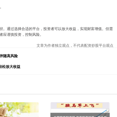
台。
径。通过选择合适的平台，投资者可以放大收益，实现财富增值。但需
者应谨慎投资，控制风险。
文章为作者独立观点，不代表配资炒股平台观点
伴随高风险
轻松放大收益