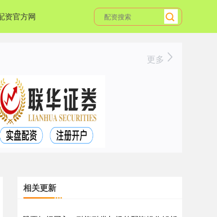
配资官方网
更多
相关更新