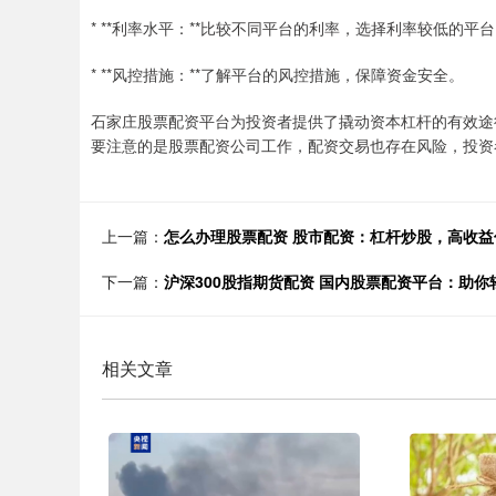
* **利率水平：**比较不同平台的利率，选择利率较低的平
* **风控措施：**了解平台的风控措施，保障资金安全。
石家庄股票配资平台为投资者提供了撬动资本杠杆的有效途
要注意的是股票配资公司工作，配资交易也存在风险，投资
上一篇：
怎么办理股票配资 股市配资：杠杆炒股，高收益
下一篇：
沪深300股指期货配资 国内股票配资平台：助你
相关文章