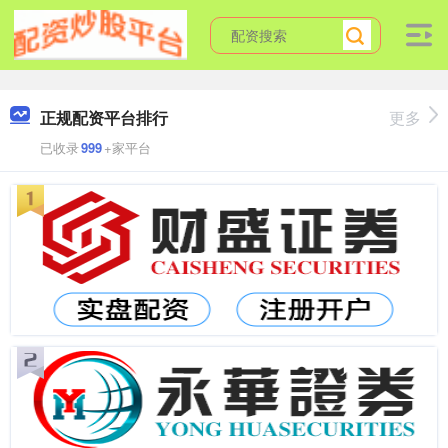
正规配资平台排行
更多
已收录
999
+家平台