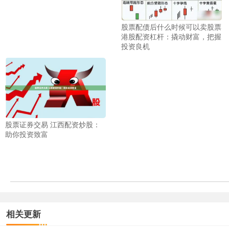
股票配债后什么时候可以卖股票
港股配资杠杆：撬动财富，把握
投资良机
股票证券交易 江西配资炒股：
助你投资致富
相关更新