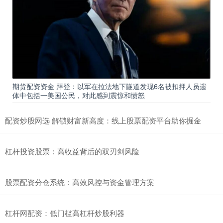
期货配资资金 拜登：以军在拉法地下隧道发现6名被扣押人员遗
体中包括一美国公民，对此感到震惊和愤怒
配资炒股网选 解锁财富新高度：线上股票配资平台助你掘金
杠杆投资股票：高收益背后的双刃剑风险
股票配资分仓系统：高效风控与资金管理方案
杠杆网配资：低门槛高杠杆炒股利器