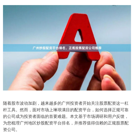
随着股市波动加剧，越来越多的广州投资者开始关注股票配资这一杠
杆工具。然而，面对市场上琳琅满目的配资平台，如何选择正规可靠
的公司成为投资者面临的首要难题。本文基于市场调研和用户反馈，
为您梳理广州地区炒股配资平台排名，并推荐值得信赖的正规股票配
资公司。