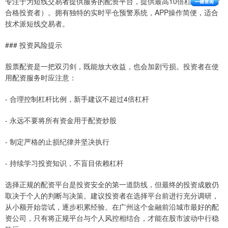
专注于为短线交易者提供服务的配资平台，提供最高10倍杠杆（针对
合格投资者）。拥有独特的实时平仓预警系统，APP操作简便，适合
技术派短线交易者。
### 投资风险提示
股票配资是一把双刃剑，既能放大收益，也会加剧亏损。投资者在使
用配资服务时应注意：
- 合理控制杠杆比例，新手建议不超过4倍杠杆
- 永远不要将所有资金用于配资炒股
- 制定严格的止损纪律并坚决执行
- 持续学习投资知识，不盲目依赖杠杆
选择正规的配资平台是投资安全的第一道防线，但最终的投资成败仍
取决于个人的判断与决策。建议投资者在选择平台前进行充分调研，
从小额开始尝试，逐步积累经验。在广州这个金融前沿城市最好的配
资公司，只有将正规平台与个人风控相结合，才能在股市波动中行稳