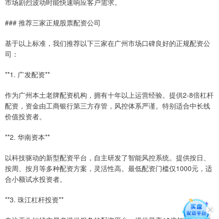
市场剧烈波动时能快速响应客户需求。
### 推荐三家正规股票配资公司
基于以上标准，我们推荐以下三家在广州市场口碑良好的正规配资公
司：
**1. 广发配资**
作为广州本土老牌配资机构，拥有十年以上运营经验。提供2-8倍杠杆
配资，资金由工商银行第三方存管，风控体系严谨。特别适合中长线
价值投资者。
**2. 华南资本**
以科技驱动的新型配资平台，自主研发了智能风控系统。提供按日、
按周、按月等多种配资方案，灵活性高。最低配资门槛仅1000元，适
合小额试水投资者。
**3. 珠江杠杆投资**