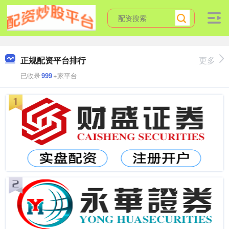
正规配资平台排行
更多
已收录
999
+家平台