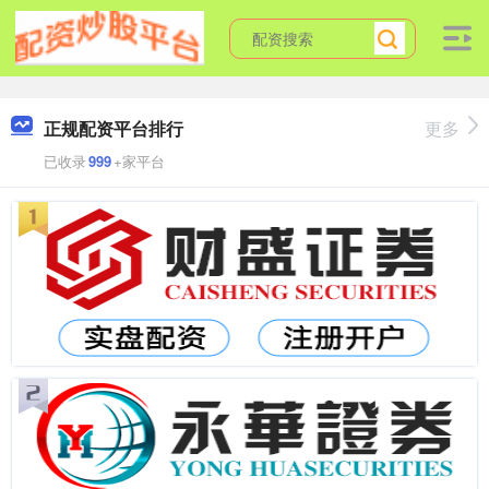
正规配资平台排行
更多
已收录
999
+家平台