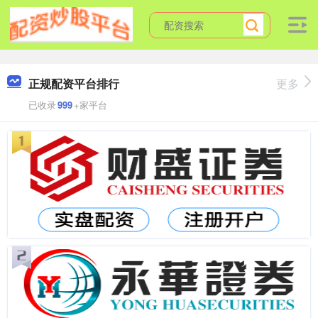
正规配资平台排行
更多
已收录
999
+家平台