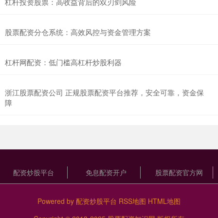
杠杆投资股票：高收益背后的双刃剑风险
股票配资分仓系统：高效风控与资金管理方案
杠杆网配资：低门槛高杠杆炒股利器
浙江股票配资公司 正规股票配资平台推荐，安全可靠，资金保
障
配资炒股平台
免息配资开户
股票配资官方网
Powered by
配资炒股平台
RSS地图
HTML地图