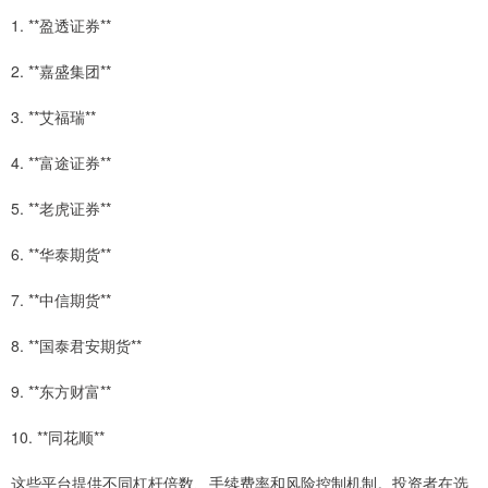
1. **盈透证券**
2. **嘉盛集团**
3. **艾福瑞**
4. **富途证券**
5. **老虎证券**
6. **华泰期货**
7. **中信期货**
8. **国泰君安期货**
9. **东方财富**
10. **同花顺**
这些平台提供不同杠杆倍数、手续费率和风险控制机制。投资者在选