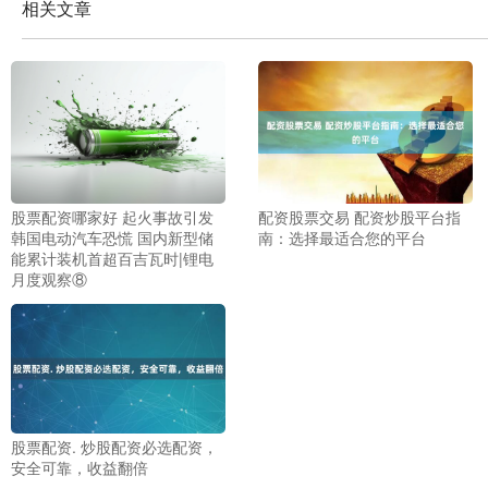
相关文章
配资股票交易 配资炒股平台指
股票配资哪家好 起火事故引发
南：选择最适合您的平台
韩国电动汽车恐慌 国内新型储
能累计装机首超百吉瓦时|锂电
月度观察⑧
股票配资. 炒股配资必选配资，
安全可靠，收益翻倍