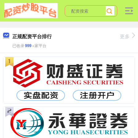
正规配资平台排行
更多
已收录
999
+家平台