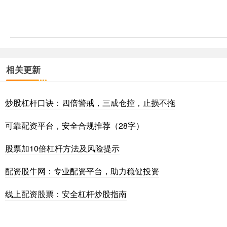
相关更新
炒股杠杆口诀：四倍警戒，三成仓控，止损不拖
可靠配资平台，安全合规推荐（28字）
股票加10倍杠杆方法及风险提示
配资股牛网：专业配资平台，助力稳健投资
线上配资股票：安全杠杆炒股指南